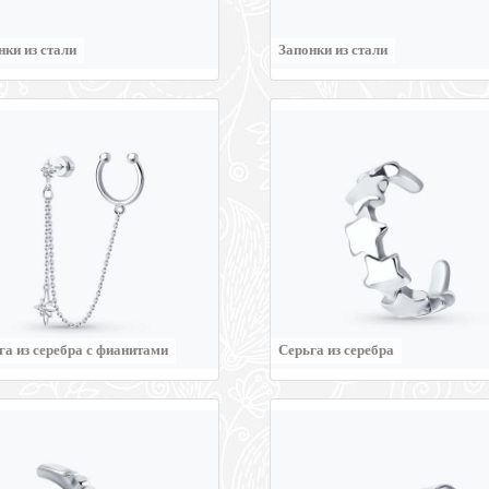
нки из стали
Запонки из стали
га из серебра с фианитами
Серьга из серебра