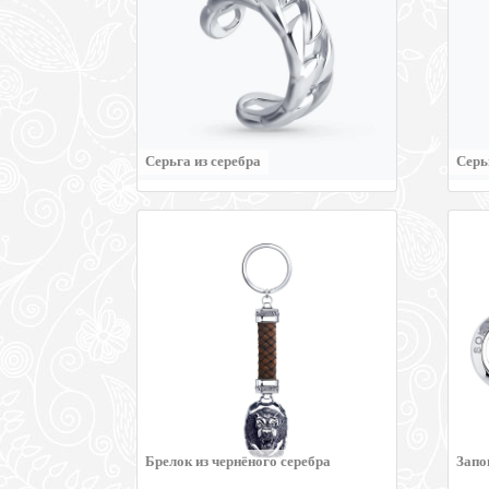
Серьга из серебра
Серь
Брелок из чернёного серебра
Запо