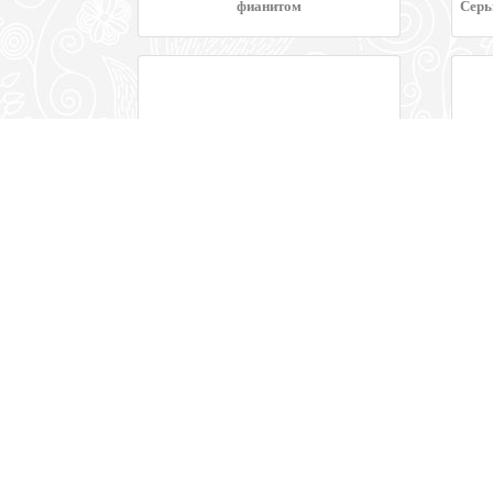
фианитом
Серь
Одиночная серьга из белого золота с
бриллиантом