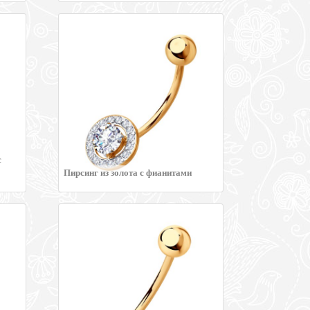
с
Пирсинг из золота с фианитами