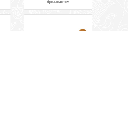
бриллиантом
а из
Пирсинг в нос c бриллиантами
м
«Трилистник»