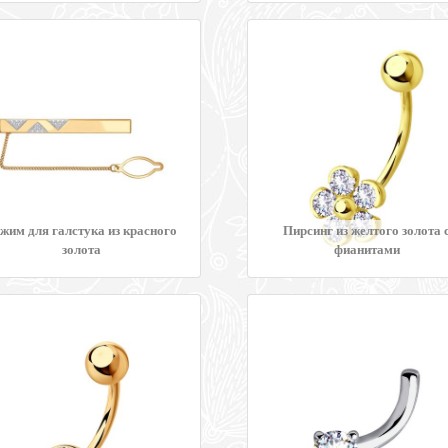
жим для галстука из красного
Пирсинг из желтого золота 
золота
фианитами