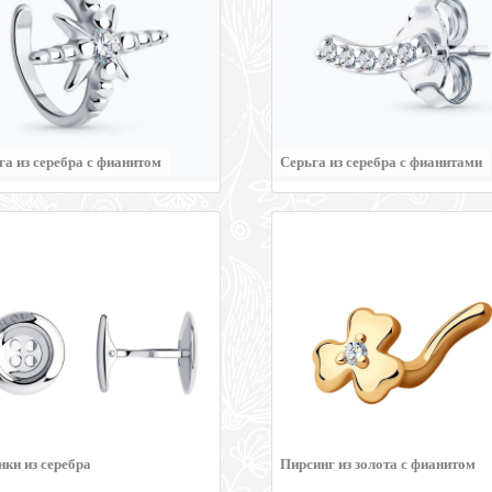
га из серебра с фианитом
Серьга из серебра с фианитами
нки из серебра
Пирсинг из золота с фианитом