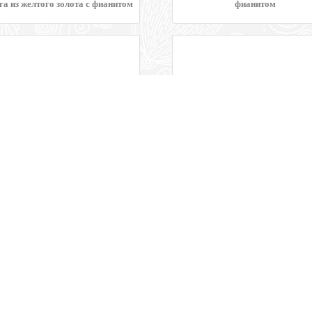
га из желтого золота с фианитом
фианитом
Одиночная серьга из золота с
Классический пирсинг для нос
бриллиантом
белого золота с бриллианто