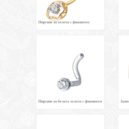
Пирсинг из золота с фианитом
Пирсинг из белого золота с фианитом
Запо