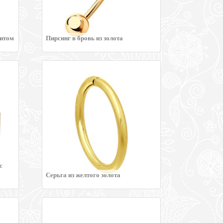
нитом
Пирсинг в бровь из золота
c
Серьга из желтого золота