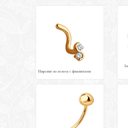
За
Пирсинг из золота с фианитами