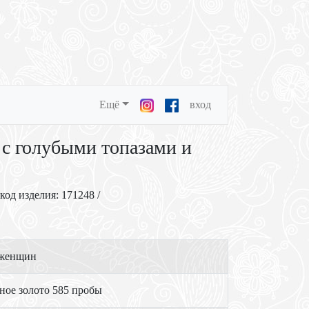
Ещё
вход
 с голубыми топазами и
 код изделия: 171248 /
 женщин
ное золото 585 пробы