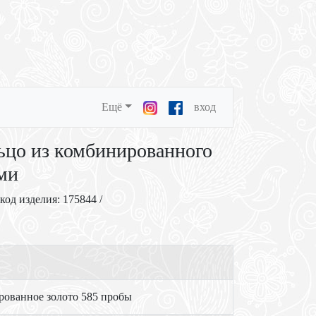
Ещё
вход
ьцо из комбинированного
ми
 код изделия: 175844 /
ованное золото 585 пробы