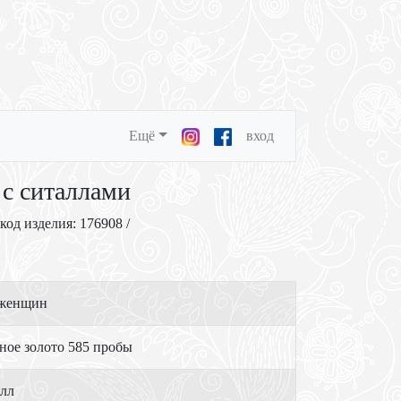
Ещё
вход
 с ситаллами
 код изделия: 176908 /
 женщин
ное золото 585 пробы
лл