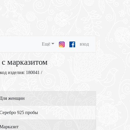
Ещё
вход
 с марказитом
 код изделия: 180041 /
Для женщин
Серебро 925 пробы
Марказит