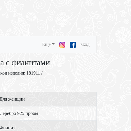
Ещё
вход
ра с фианитами
 код изделия: 181911 /
Для женщин
Серебро 925 пробы
Фианит