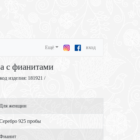
Ещё
вход
ра с фианитами
 код изделия: 181921 /
Для женщин
Серебро 925 пробы
Фианит